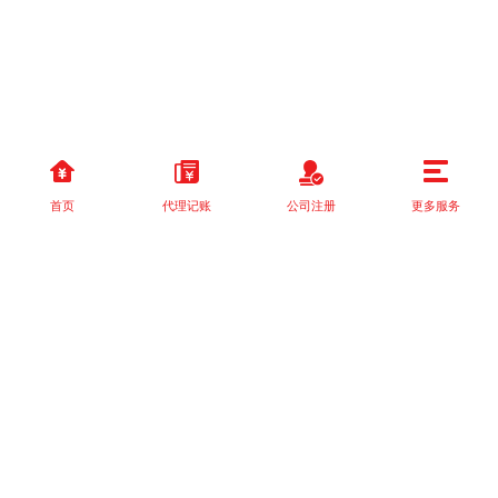
首页
代理记账
公司注册
更多服务
以上就是本站关于[创业看过来！在成都注册公司的流程及代办需要