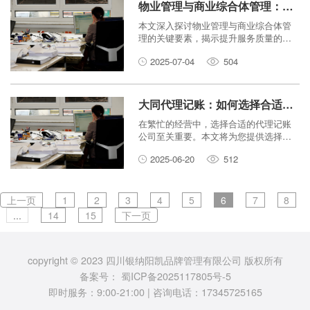
物业管理与商业综合体管理：提升服务质量的秘诀
本文深入探讨物业管理与商业综合体管
理的关键要素，揭示提升服务质量的五
大核心秘诀，包括以客户为中心、科技
2025-07-04
504
赋能、专业团队、精细化运营及创新体
验，旨在帮助管理者优化运营，提升客
户满意度与商业价值。
大同代理记账：如何选择合适的代理记账公司？
在繁忙的经营中，选择合适的代理记账
公司至关重要。本文将为您提供选择大
同代理记账公司的实用指南，助您避开
2025-06-20
512
陷阱，找到最合适的合作伙伴。
上一页
1
2
3
4
5
6
7
8
...
14
15
下一页
copyright © 2023 四川银纳阳凯品牌管理有限公司 版权所有
备案号：
蜀ICP备2025117805号-5
即时服务：9:00-21:00 | 咨询电话：17345725165