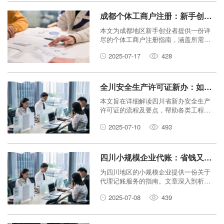
成都个体工商户注册：新手创业必看指南！
本文为成都地区新手创业者提供一份详
尽的个体工商户注册指南，涵盖所需材
料、流程及注意事项，助您顺利开启创
2025-07-17
428
业之路。
全川安全生产许可证新办：如何确保工程项目安全合规？
本文旨在详细解读四川省新办安全生产
许可证的流程及要点，帮助各类工程项
目确保施工安全与合规性。
2025-07-10
493
四川小规模企业代账：省钱又省心的财务解决方案
为四川地区的小规模企业提供一份关于
代理记账服务的指南。文章深入剖析了
代账服务如何帮助企业在成本控制、财
2025-07-08
439
务合规、效率提升方面实现“省钱又省
心”的目标，并提供了选择专业代账机构
的关键建议。