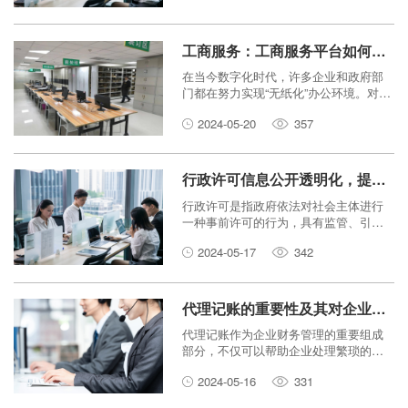
的重要内容之一。本文将探讨行政许可
改革中实施电子化申请所带来的优势和
影响，以及如何提升服务效能。
工商服务：工商服务平台如何打造‘无纸化’办公环境？
在当今数字化时代，许多企业和政府部
门都在努力实现“无纸化”办公环境。对于
工商服务平台而言，实现无纸化办公不
2024-05-20
357
仅可以提高工作效率，还能减少资源浪
费。本文将探讨工商服务平台如何利用
现代科技手段，打造符合当今时代潮流
的无纸化办公环境，以及实现这一目标
行政许可信息公开透明化，提升监管效能
的重要性和益处。
行政许可是指政府依法对社会主体进行
一种事前许可的行为，具有监管、引导
和规范市场经济运行的重要作用。然
2024-05-17
342
而，长期以来，行政许可过程中的信息
不对称和不透明问题一直存在，导致了
一些不法行为的滋生和监管效能的低
下。为此，行政许可信息公开透明化成
代理记账的重要性及其对企业发展的价值
为提升监管效能的关键举措。
代理记账作为企业财务管理的重要组成
部分，不仅可以帮助企业处理繁琐的财
务事务，更能够为企业的发展提供准确
2024-05-16
331
的财务数据和专业的财务咨询。本文将
探讨代理记账的重要性以及其对企业发