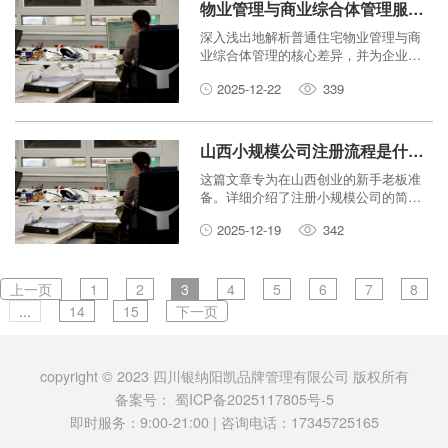
物业管理与商业综合体管理服务有何区别？企业该如何选择？
深入浅出地解析普通住宅物业管理与商
业综合体管理的核心差异，并为企业的
选择提供实用建议。
2025-12-22
339
山西小规模公司注册流程是什么？新手老板如何省钱省时搞定？
这篇文章专为在山西创业的新手老板准
备。详细介绍了注册小规模公司的简单
步骤，并分享了几个省钱省时的实用技
2025-12-19
342
巧，让你轻松搞定创业第一步。
上一页
1
2
3
4
5
6
7
8
...
14
15
下一页
copyright © 2023 四川银纳阳凯品牌管理有限公司 版权所有
备案号：
蜀ICP备2025117805号-5
即时服务：9:00-21:00 | 咨询电话：17345725165