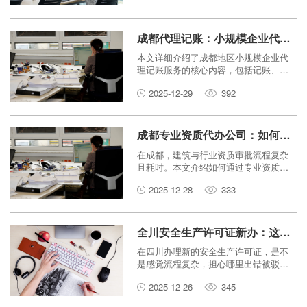
和盈利方式三个方面，为您详细解析它
们的核心区别，帮您彻底搞懂这两者的
不同之处。
成都代理记账：小规模企业代账服务究竟包含哪些核心内容？
本文详细介绍了成都地区小规模企业代
理记账服务的核心内容，包括记账、报
税、年报等关键环节，帮助企业主了解
2025-12-29
392
代账服务的价值，做出明智选择。
成都专业资质代办公司：如何快速搞定建筑与行业资质审批？
在成都，建筑与行业资质审批流程复杂
且耗时。本文介绍如何通过专业资质代
办公司，快速高效地完成各类资质办
2025-12-28
333
理，帮助企业节省时间与精力。
全川安全生产许可证新办：这些审核雷区你踩中了吗？
在四川办理新的安全生产许可证，是不
是感觉流程复杂，担心哪里出错被驳
回？本文为你总结了常见的审核“雷区”，
2025-12-26
345
手把手教你避开坑点，助你顺利拿证。