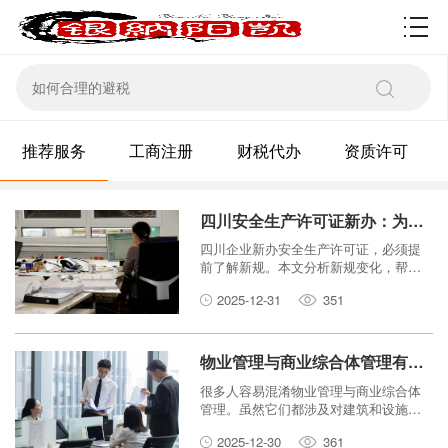
资质许可
推荐服务
工商注册
财税代办
资质许可
四川安全生产许可证新办：为什么企业必须提前了解这些新规？
四川企业新办安全生产许可证，必须提
前了解新规。本文分析新规变化，帮助
企业避免申请误区，确保顺利拿证。
2025-12-31
351
物业管理与商业综合体管理有何区别？一文读懂核心差异。
很多人容易混淆物业管理与商业综合体
管理。虽然它们都涉及对建筑和设施的
维护，但本质上是两回事。本文将用通
2025-12-30
361
俗易懂的语言，从服务对象、管理重心